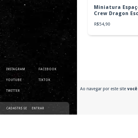
Miniatura Espa
Crew Dragon Es
1:110
Esgotado
R$54,90
Camiseta Starbase
Gateway to Mars
R$94,90
INSTAGRAM
FACEBOOK
YOUTUBE
TIKTOK
Ao navegar por este site
você
TWITTER
CADASTRE-SE
ENTRAR